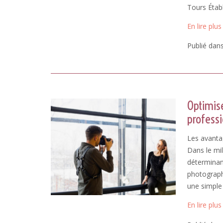
Tours Établ
En lire plus
Publié dan
Optimis
profess
Les avanta
Dans le mil
déterminant
photograph
une simple
En lire plus