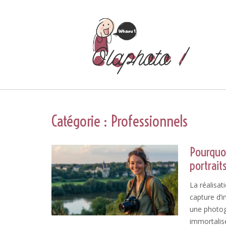
Skip
to
content
Catégorie :
Professionnels
Pourquoi
portrai
La réalisa
capture d’i
une photog
immortalis